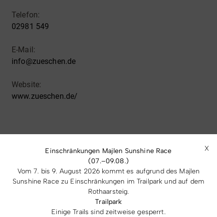
Telefon:
02981 549
E-Mail:
info@zueschen.de
Website:
www.zueschen.de/
Letzte Aktualisierung
: 04.08.2025 | 09:17 Uhr
X
Einschränkungen Majlen Sunshine Race
(07.–09.08.)
Das Wanderportal bietet Ihnen eine detaillierte Übersicht
Vom 7. bis 9. August 2026 kommt es aufgrund des Majlen
über die Region und dessen traumhafte Wanderwege.
Sunshine Race zu Einschränkungen im Trailpark und auf dem
Rothaarsteig.
Trailpark
Einige Trails sind zeitweise gesperrt.