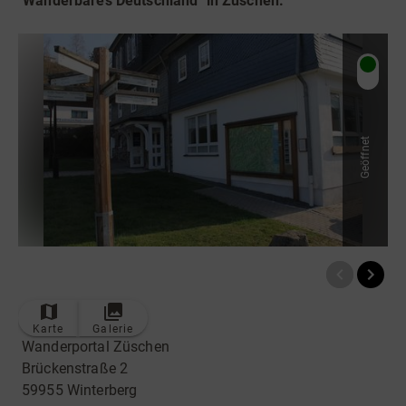
"Wanderbares Deutschland" in Züschen.
Radfahren
Tourenportal
Tourist-Information
Geöffnet
Karte
Galerie
Wanderportal Züschen
Brückenstraße 2
59955 Winterberg