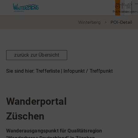
Buchen
Entdecken
Webcam
Men
Winterberg
POI-Detail
Tourismus
Rathaus
Aktivitäten & Erlebnisse
zurück zur Übersicht
Vor Ort & Aktuelles
Sie sind hier:
Trefferliste
| Infopunkt / Treffpunkt
Unterkünfte & Angebote
Infopunkt / Treffpunkt
Service & Kontakt
Wanderportal
Züschen
Veranstaltungen
Wandern
Wanderausgangspunkt für Qualitätsregion