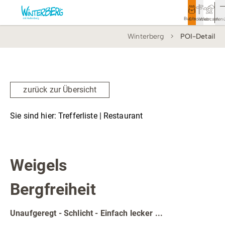
Buchen
Entdecken
Webcam
Men
Winterberg
POI-Detail
Tourismus
Rathaus
Aktivitäten & Erlebnisse
zurück zur Übersicht
Vor Ort & Aktuelles
Sie sind hier:
Trefferliste
| Restaurant
Unterkünfte & Angebote
Restaurant
Service & Kontakt
Weigels
Bergfreiheit
Veranstaltungen
Wandern
Unaufgeregt - Schlicht - Einfach lecker ...