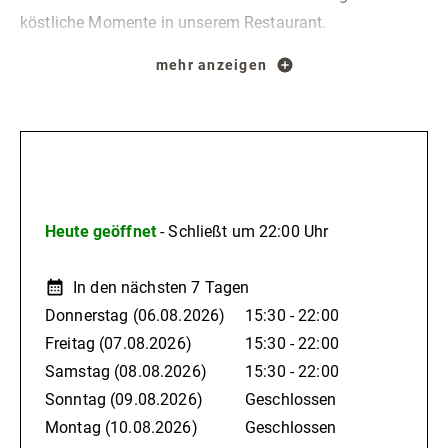
köstliche Momente in unserem Restaurant.
Frische Zutaten von hoher Qualtät...das ist die
mehr anzeigen
Philosophie unseres Restaurants.
Unsere Öffnungszeiten Dienstag bis Samstag:
ab 15:30 Uhr Kaffee & Tee, kleine Kuchenauswahl
ab 18:00 Uhr Warme Küche
Öffnungszeiten
(gerne mit Voranmeldung. Die letzte Bestellung sollte bis
20:00 Uhr eingegangen sein.)
Heute geöffnet
- Schließt um 22:00 Uhr
Sonntag & Montag sind Ruhetage.
In den nächsten 7 Tagen
Donnerstag
(06.08.2026)
15:30 - 22:00
Freitag
(07.08.2026)
15:30 - 22:00
Samstag
(08.08.2026)
15:30 - 22:00
Sonntag
(09.08.2026)
Geschlossen
Montag
(10.08.2026)
Geschlossen