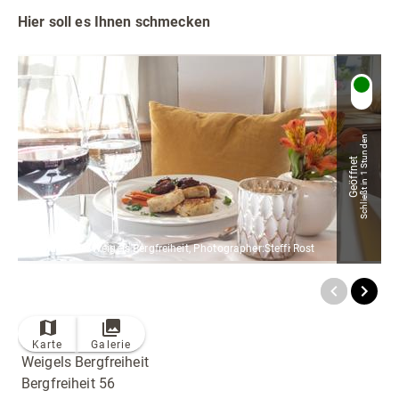
Radfahren
Hier soll es Ihnen schmecken
Tourenportal
Tourist-Information
Schließt in 1 Stunden
Geöffnet
© Bildrechte: Weigels Bergfreiheit, Photographer:Steffi Rost
Karte
Galerie
Weigels Bergfreiheit
Bergfreiheit 56