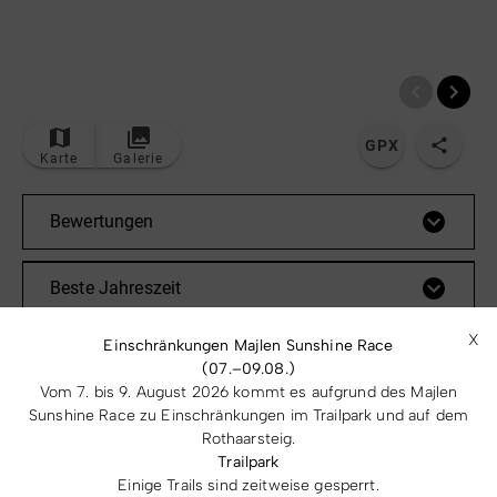
© Bildrechte: Ferienwelt Winterberg
TOP
Route
GPX
Karte
Galerie
Bewertungen
Beste Jahreszeit
X
Einschränkungen Majlen Sunshine Race
(07.–09.08.)
Vom 7. bis 9. August 2026 kommt es aufgrund des Majlen
Sunshine Race zu Einschränkungen im Trailpark und auf dem
02:35
9,1
h
km
Rothaarsteig.
Trailpark
Dauer
Länge
Einige Trails sind zeitweise gesperrt.