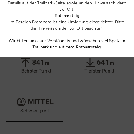
Details auf der Trailpark-Seite sowie an den Hinweisschildern
vor Ort.
Rothaarsteig
310
200
Im Bereich Bremberg ist eine Umleitung eingerichtet. Bitte
m
m
die Hinweisschilder vor Ort beachten.
Aufstieg
Abstieg
Wir bitten um euer Verständnis und wünschen viel Spaß im
Trailpark und auf dem Rothaarsteig!
841
641
m
m
Höchster Punkt
Tiefster Punkt
MITTEL
Schwierigkeit