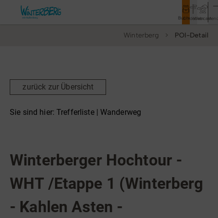
Buchen
Entdecken
Webcam
Men
Winterberg
POI-Detail
Tourismus
Rathaus
Aktivitäten & Erlebnisse
zurück zur Übersicht
Vor Ort & Aktuelles
Sie sind hier:
Trefferliste
| Wanderweg
Unterkünfte & Angebote
Top Route
Wanderweg
Service & Kontakt
Winterberger Hochtour -
WHT /Etappe 1 (Winterberg
Veranstaltungen
- Kahlen Asten -
Wandern