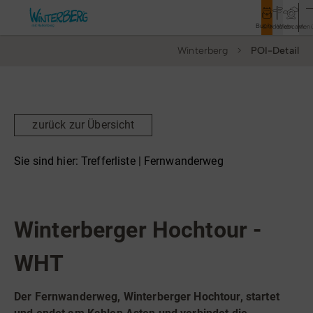
Buchen
Entdecken
Webcam
Men
Winterberg
POI-Detail
Tourismus
Rathaus
Aktivitäten & Erlebnisse
zurück zur Übersicht
Vor Ort & Aktuelles
Sie sind hier:
Trefferliste
| Fernwanderweg
Unterkünfte & Angebote
Top Route
Fernwanderweg
Service & Kontakt
Winterberger Hochtour -
WHT
Veranstaltungen
Wandern
Der Fernwanderweg, Winterberger Hochtour, startet