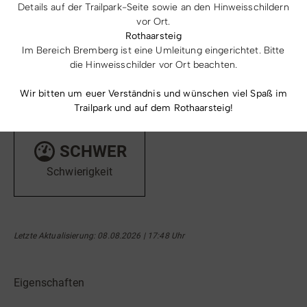
Details auf der Trailpark-Seite sowie an den Hinweisschildern
vor Ort.
Rothaarsteig
Im Bereich Bremberg ist eine Umleitung eingerichtet. Bitte
843
449
m
m
die Hinweisschilder vor Ort beachten.
Höchster Punkt
Tiefster Punkt
Wir bitten um euer Verständnis und wünschen viel Spaß im
Trailpark und auf dem Rothaarsteig!
SCHWER
Schwierigkeit
Letzte Aktualisierung: 08.08.2026 | 17:48 Uhr
Eigenschaften