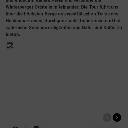
und endet am Kahlen Asten und verbindet die
Radfahren
Winterberger Ortsteile miteinander. Die Tour führt uns
Tourenportal
über die höchsten Berge des westfälischen Teiles des
Hochsauerlandes, durchquert acht Talbereiche und hat
Tourist-Information
zahlreiche Sehenswürdigkeiten aus Natur und Kultur zu
bieten.
© Bildrechte: Outdooractive Redaktion
TOP
Route