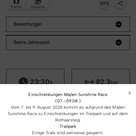
GPX
Karte
Galerie
Bewertungen
Beste Jahreszeit
23:30
82,3
h
km
Dauer
Länge
X
Einschränkungen Majlen Sunshine Race
(07.–09.08.)
Vom 7. bis 9. August 2026 kommt es aufgrund des Majlen
Sunshine Race zu Einschränkungen im Trailpark und auf dem
Rothaarsteig.
2471
2471
m
m
Trailpark
Aufstieg
Abstieg
Einige Trails sind zeitweise gesperrt.