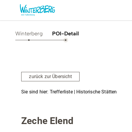
Winterberg
POI-Detail
Aktivitäten & Erlebnisse
Vor O
Sommer
Unsere
zurück zur Übersicht
Winter
Verans
Freizeithighlights
Sehens
Sie sind hier:
Trefferliste
| Historische Stätten
Highlig
Erlebnisse & Führungen
Historische Stätten
Gesund
Familienzeit & Kinderlachen
Zeche Elend
Shoppi
Gruppenerlebnisse &