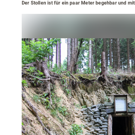
Teamevents
Essen 
Der Stollen ist für ein paar Meter begehbar und mit
Tourenportal
Naturs
Kultur 
Sauerland SommerCard