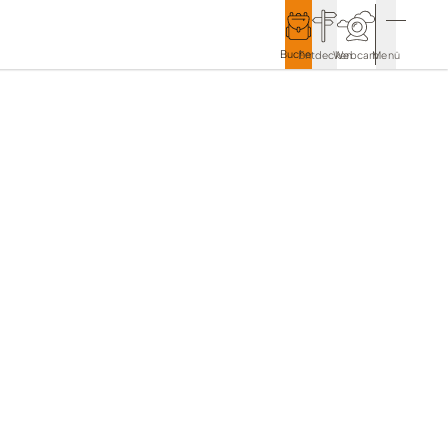
Buchen
Entdecken
Webcam
Menü
Service & Kontakt
Kontakt & Tourist-Information
Anreise & Mobilität
Wetter & Webcams
Gästekarten
Prospekte & Downloads
Stadtmarketing