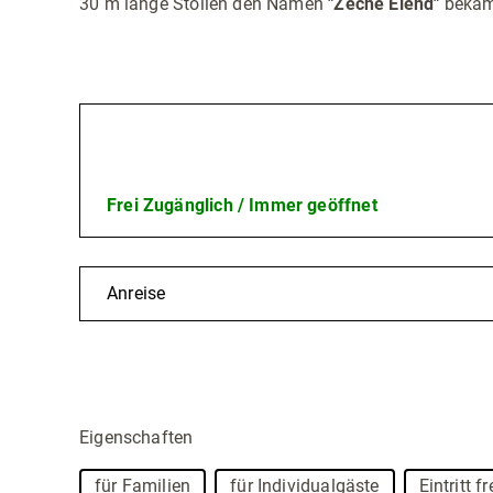
30 m lange Stollen den Namen
"Zeche Elend"
beka
Öffnungszeiten
Frei Zugänglich / Immer geöffnet
Anreise
Eigenschaften
für Familien
für Individualgäste
Eintritt fr