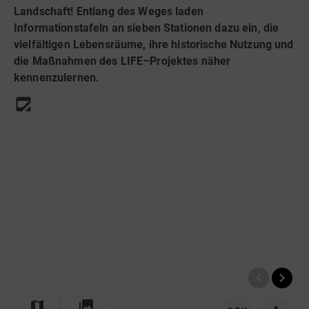
Radfahren
Landschaft! Entlang des Weges laden
Informationstafeln an sieben Stationen dazu ein, die
Tourenportal
vielfältigen Lebensräume, ihre historische Nutzung und
Tourist-Information
die Maßnahmen des LIFE–Projektes näher
kennenzulernen.
© Bildrechte: Ferienwelt Winterberg
TOP
Route