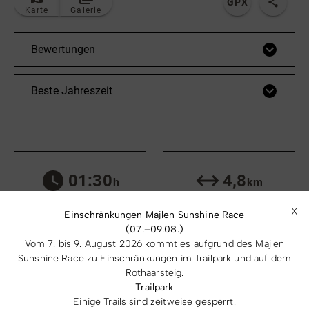
GPX
Karte
Galerie
Bewertungen
Beste Jahreszeit
01:30
4,8
h
km
Dauer
Länge
X
Einschränkungen Majlen Sunshine Race
(07.–09.08.)
Vom 7. bis 9. August 2026 kommt es aufgrund des Majlen
Sunshine Race zu Einschränkungen im Trailpark und auf dem
77
79
Rothaarsteig.
m
m
Trailpark
Aufstieg
Abstieg
Einige Trails sind zeitweise gesperrt.