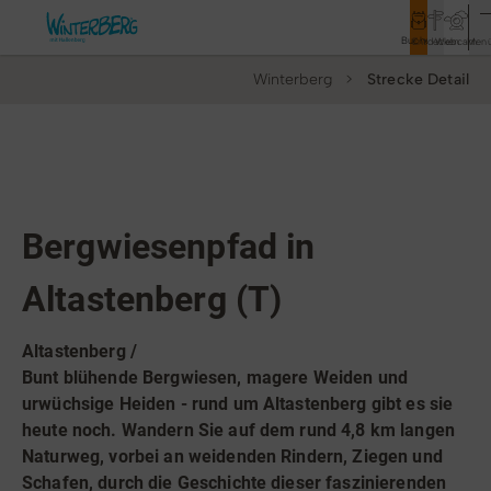
Buchen
Entdecken
Webcam
Men
Winterberg
Strecke Detail
Tourismus
Rathaus
Aktivitäten & Erlebnisse
Top Route
Themenwanderweg
Wanderweg
Vor Ort & Aktuelles
Bergwiesenpfad in
Unterkünfte & Angebote
Altastenberg (T)
Service & Kontakt
Altastenberg /
Bunt blühende Bergwiesen, magere Weiden und
urwüchsige Heiden - rund um Altastenberg gibt es sie
Veranstaltungen
heute noch. Wandern Sie auf dem rund 4,8 km langen
Naturweg, vorbei an weidenden Rindern, Ziegen und
Wandern
Schafen, durch die Geschichte dieser faszinierenden