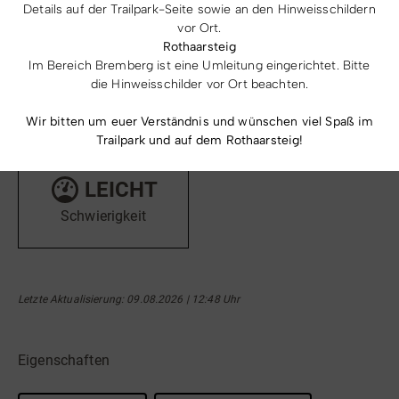
Details auf der Trailpark-Seite sowie an den Hinweisschildern
vor Ort.
Rothaarsteig
Im Bereich Bremberg ist eine Umleitung eingerichtet. Bitte
782
709
m
m
die Hinweisschilder vor Ort beachten.
Höchster Punkt
Tiefster Punkt
Wir bitten um euer Verständnis und wünschen viel Spaß im
Trailpark und auf dem Rothaarsteig!
LEICHT
Schwierigkeit
Letzte Aktualisierung: 09.08.2026 | 12:48 Uhr
Eigenschaften