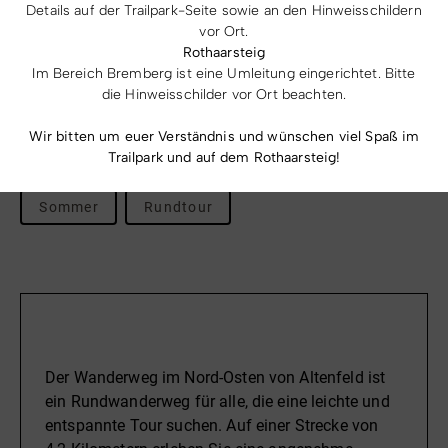
Details auf der Trailpark-Seite sowie an den Hinweisschildern
vor Ort.
Rothaarsteig
Im Bereich Bremberg ist eine Umleitung eingerichtet. Bitte
Letzte Aktualisierung: 08.08.2026 | 08:33 Uhr
die Hinweisschilder vor Ort beachten.
Wir bitten um euer Verständnis und wünschen viel Spaß im
Eigenschaften
Trailpark und auf dem Rothaarsteig!
Sommer
Rundtour
Beschreibung
Der Wanderweg im Nord-Osten von Altenfeld ist
ein Rundwanderweg für alle, die eine leichte und
entspannte Tour suchen. Auf einer Strecke von