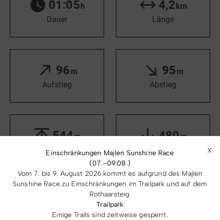
01:05
4,2
h
km
Dauer
Länge
96
95
m
m
Aufstieg
Abstieg
544
480
m
m
Höchster Punkt
Tiefster Punkt
X
Einschränkungen Majlen Sunshine Race
(07.–09.08.)
Vom 7. bis 9. August 2026 kommt es aufgrund des Majlen
Sunshine Race zu Einschränkungen im Trailpark und auf dem
Rothaarsteig.
LEICHT
Trailpark
Einige Trails sind zeitweise gesperrt.
Schwierigkeit