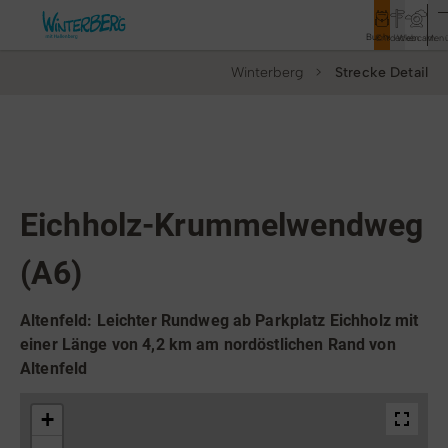
Buchen
Entdecken
Webcam
Men
Winterberg
Strecke Detail
Tourismus
Rathaus
Aktivitäten & Erlebnisse
Wanderweg
Vor Ort & Aktuelles
Eichholz-Krummelwendweg
Unterkünfte & Angebote
(A6)
Service & Kontakt
Altenfeld: Leichter Rundweg ab Parkplatz Eichholz mit
einer Länge von 4,2 km am nordöstlichen Rand von
Altenfeld
Veranstaltungen
Wandern