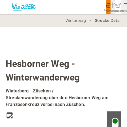
Buchen
Entdecken
Webcam
Men
Winterberg
Strecke Detail
Tourismus
Rathaus
Aktivitäten & Erlebnisse
Top Route
Winterwanderweg
Vor Ort & Aktuelles
Hesborner Weg -
Unterkünfte & Angebote
Winterwanderweg
Service & Kontakt
Winterberg - Züschen /
Streckenwanderung über den Hesborner Weg am
Franzosenkreuz vorbei nach Züschen.
Veranstaltungen
Wandern