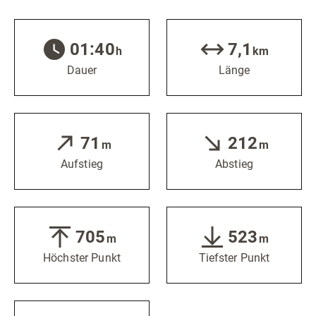
01:40
7,1
h
km
Dauer
Länge
71
212
m
m
Aufstieg
Abstieg
705
523
m
m
Höchster Punkt
Tiefster Punkt