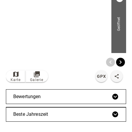
Radfahren
Tourenportal
Geöffnet
Tourist-Information
© Bildrechte: Ferienwelt Winterberg
TOP
Route
GPX
Karte
Galerie
Bewertungen
Beste Jahreszeit