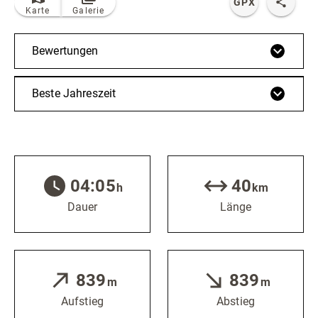
GPX
Karte
Galerie
Bewertungen
Beste Jahreszeit
04:05
40
h
km
Dauer
Länge
839
839
m
m
Aufstieg
Abstieg