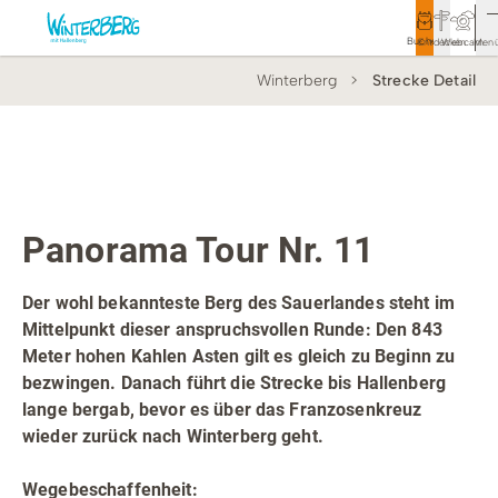
Buchen
Entdecken
Webcam
Men
Winterberg
Strecke Detail
Tourismus
Rathaus
Aktivitäten & Erlebnisse
Top Route
Mountainbikestrecke
Vor Ort & Aktuelles
Panorama Tour Nr. 11
Unterkünfte & Angebote
Der wohl bekannteste Berg des Sauerlandes steht im
Mittelpunkt dieser anspruchsvollen Runde: Den 843
Service & Kontakt
Meter hohen Kahlen Asten gilt es gleich zu Beginn zu
bezwingen. Danach führt die Strecke bis Hallenberg
lange bergab, bevor es über das Franzosenkreuz
Veranstaltungen
wieder zurück nach Winterberg geht.
Wandern
Wegebeschaffenheit: