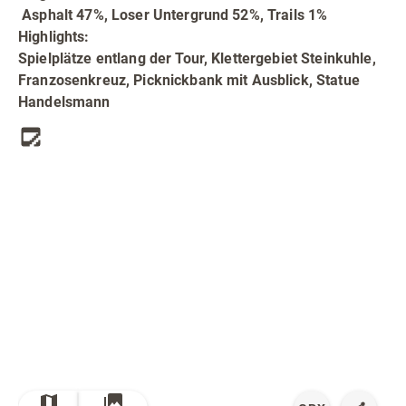
Radfahren
Asphalt 47%, Loser Untergrund 52%, Trails 1%
Highlights:
Tourenportal
Spielplätze entlang der Tour, Klettergebiet Steinkuhle,
Tourist-Information
Franzosenkreuz, Picknickbank mit Ausblick, Statue
Handelsmann
© Bildrechte: Unbekannt
TOP
Route