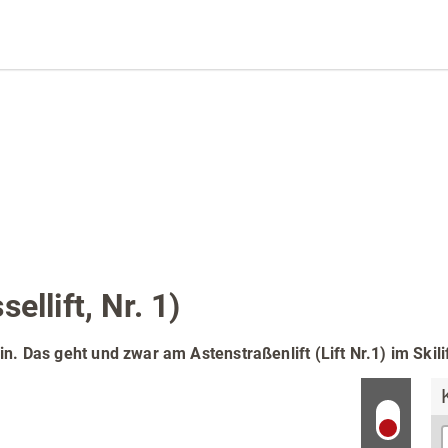
rt & Aktuelles
Unterkünfte &
Angebote
 Ferienregion
Online buchen
taltungen
ellift, Nr. 1)
Reiseangebote
würdigkeiten &
hts
Campingplätze
n. Das geht und zwar am Astenstraßenlift (Lift Nr.1) im Skili
heit & Wellness
Trekkingplätze
ng & Einkaufen
Gruppenunterkünfte