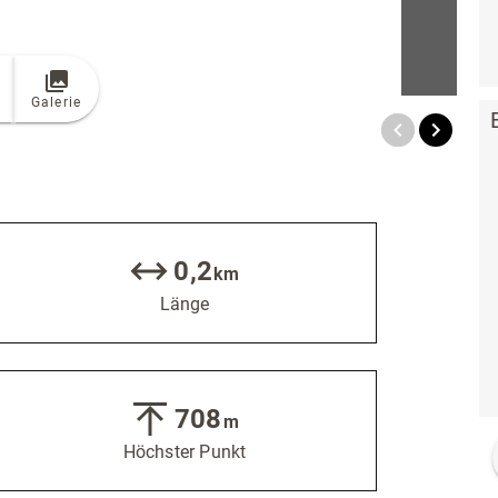
Galerie
0,2
km
Länge
708
m
Höchster Punkt