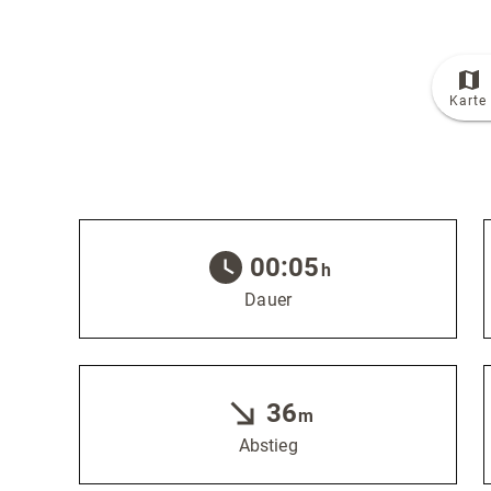
© Bildrechte: Ferienwelt Winterberg
Karte
TOP
Route
00:05
h
Dauer
36
m
Abstieg