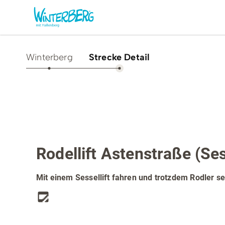
Winterberg
Strecke Detail
Aktivitäten & Erlebnisse
Vor O
Sommer
Unsere
Top Route
Rodelstrecke
Winter
Verans
Rodellift Astenstraße (Sess
Freizeithighlights
Sehens
Highlig
Erlebnisse & Führungen
Mit einem Sessellift fahren und trotzdem Rodler sei
Gesund
Familienzeit & Kinderlachen
Shoppi
Gruppenerlebnisse &