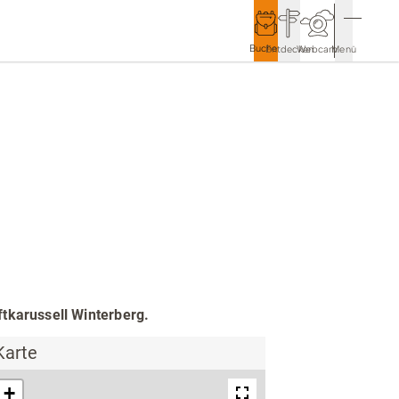
Buchen
Entdecken
Webcam
Menü
Service & Kontakt
Kontakt & Tourist-Information
Anreise & Mobilität
Wetter & Webcams
Gästekarten
ftkarussell Winterberg.
Prospekte & Downloads
Karte
Stadtmarketing