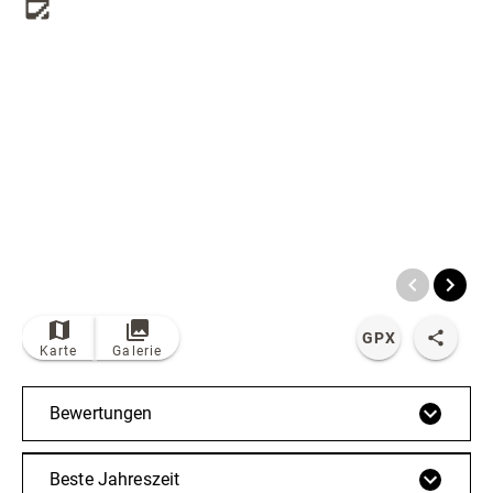
Radfahren
Tourenportal
Tourist-Information
© Bildrechte: Ferienwelt Winterberg
TOP
Route
GPX
Karte
Galerie
Bewertungen
Beste Jahreszeit