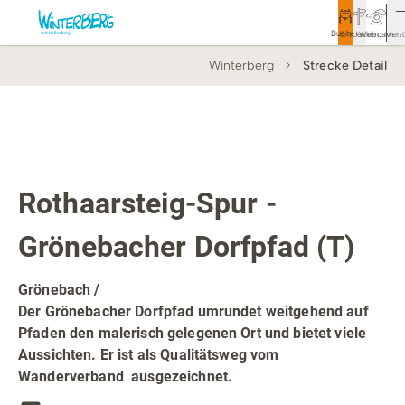
Buchen
Entdecken
Webcam
Men
Winterberg
Strecke Detail
Tourismus
Rathaus
Aktivitäten & Erlebnisse
Top Route
Prädikatsweg
Vor Ort & Aktuelles
Rothaarsteig-Spur -
Unterkünfte & Angebote
Grönebacher Dorfpfad (T)
Service & Kontakt
Grönebach /
Der Grönebacher Dorfpfad umrundet weitgehend auf
Pfaden den malerisch gelegenen Ort und bietet viele
Veranstaltungen
Aussichten. Er ist als Qualitätsweg vom
Wanderverband ausgezeichnet.
Wandern