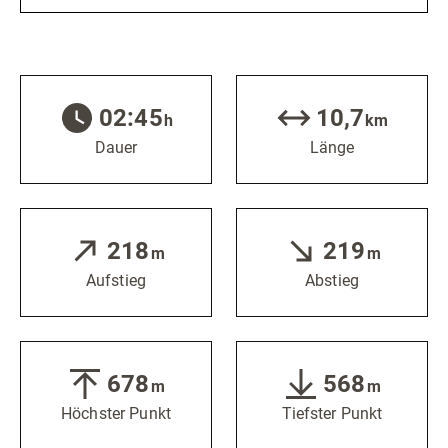
02:45
10,7
h
km
Dauer
Länge
218
219
m
m
Aufstieg
Abstieg
678
568
m
m
Höchster Punkt
Tiefster Punkt