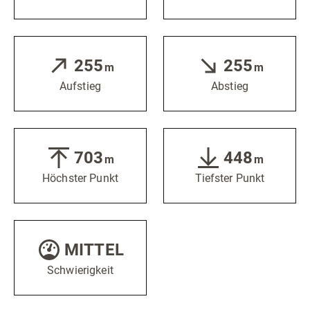
255
255
m
m
Aufstieg
Abstieg
703
448
m
m
Höchster Punkt
Tiefster Punkt
MITTEL
Schwierigkeit