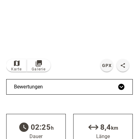
Radfahren
Tourenportal
Tourist-Information
© Bildrechte: Ferienwelt Winterberg
TOP
Route
GPX
Karte
Galerie
Bewertungen
02:25
8,4
h
km
Dauer
Länge