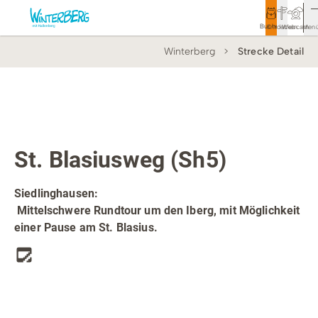
Buchen
Entdecken
Webcam
Men
Winterberg
Strecke Detail
Tourismus
Rathaus
Aktivitäten & Erlebnisse
Top Route
Wanderweg
Vor Ort & Aktuelles
St. Blasiusweg (Sh5)
Unterkünfte & Angebote
Siedlinghausen:
Mittelschwere Rundtour um den Iberg, mit Möglichkeit
Service & Kontakt
einer Pause am St. Blasius.
Veranstaltungen
Wandern