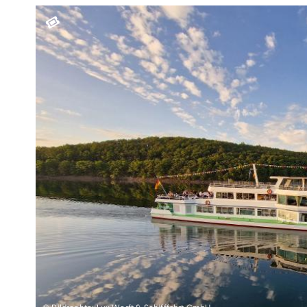
Teamevents
Essen 
Tourenportal
Naturs
Kultur 
Sauerland SommerCard