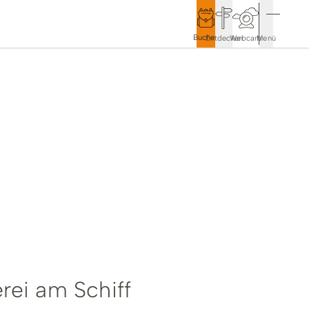
Buchen
Entdecken
Webcam
Menü
Service & Kontakt
Kontakt & Tourist-Information
Anreise & Mobilität
Wetter & Webcams
Gästekarten
Prospekte & Downloads
rei am Schiff
Stadtmarketing