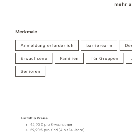
mehr a
Schlemme nach Herzenslust und genieße eine rundum
Termine:
Merkmale
Termine sind unten unter “Weitere Termine“ aufg
Uhrzeit: 14:15 Uhr
Anmeldung erforderlich
barrierearm
De
Treffpunkt:
Erwachsene
Familien
für Gruppen
Sondern - Den genauen Treffpunkt findest du a
Senioren
Einlösebedingungen
Teilnehmer:
Maximalteilnehmerzahl: 10 Personen
Preise & Zahlungsoptionen
Aufgrund von Witterungsbedingungen behalten wi
E-Mail vor.
Eintritt & Preise
42,90 € pro Erwachsener
Wichtiger Hinweis zur Teilnahme:
29,90 € pro Kind (4 bis 14 Jahre)