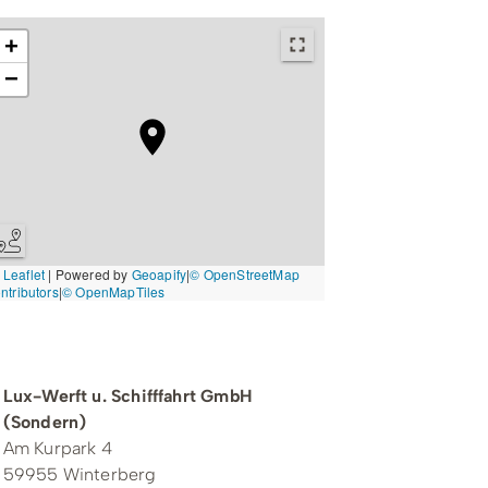
+
−
Leaflet
|
Powered by
Geoapify
|
© OpenStreetMap
ntributors
|
© OpenMapTiles
Kontakt zum Veranstalter
Lux-Werft u. Schifffahrt GmbH
(Sondern)
Am Kurpark 4
59955 Winterberg