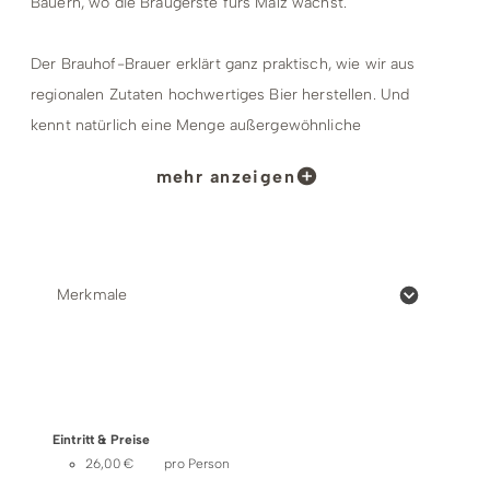
Bauern, wo die Braugerste fürs Malz wächst.
Der Brauhof-Brauer erklärt ganz praktisch, wie wir aus
regionalen Zutaten hochwertiges Bier herstellen. Und
kennt natürlich eine Menge außergewöhnliche
Geschichten und Anekdoten rund um unser
mehr anzeigen
Lieblingsgetränk.
Die Besichtigung dauert kurzweilige 1,5 bis 2 Stunden. Ihr
bekommt nicht nur jede Menge Bierwissen, sondern
Merkmale
auch zwei Gläser Hallenberger Landbier zur Verkostung
im „Schalander“, dem gemütlichen Verkostungsraum der
Brauer, und einem kleinen Snack.
Preise & Zahlungsoptionen
Termine:
Eintritt & Preise
Freitags und samstags 15:00 Uhr, ganzjährig
26,00 € pro Person