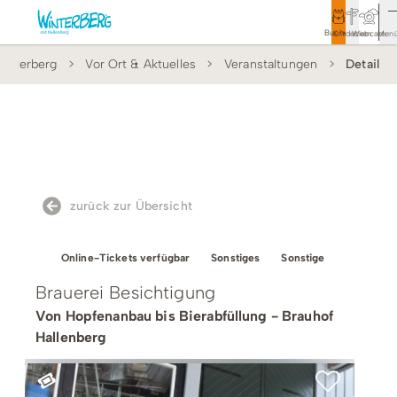
Buchen
Entdecken
Webcam
Men
interberg
Vor Ort & Aktuelles
Veranstaltungen
Detail
Tourismus
Rathaus
Aktivitäten & Erlebnisse
Vor Ort & Aktuelles
zurück zur Übersicht
Unterkünfte & Angebote
Online-Tickets verfügbar
Sonstiges
Sonstige
Service & Kontakt
Brauerei Besichtigung
Von Hopfenanbau bis Bierabfüllung - Brauhof
Hallenberg
Veranstaltungen
Wandern