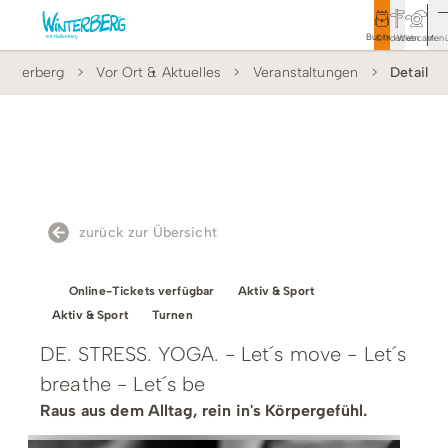
Buchen
Entdecken
Webcam
Men
interberg
Vor Ort & Aktuelles
Veranstaltungen
Detail
Tourismus
Rathaus
Aktivitäten & Erlebnisse
Vor Ort & Aktuelles
zurück zur Übersicht
Unterkünfte & Angebote
Online-Tickets verfügbar
Aktiv & Sport
Service & Kontakt
Aktiv & Sport
Turnen
DE. STRESS. YOGA. - Let´s move - Let´s
breathe - Let´s be
Veranstaltungen
Raus aus dem Alltag, rein in's Körpergefühl.
Wandern