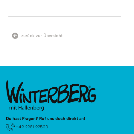
Bei Nichterreichen der Mindestteilnehmerzahl oder
aufgrund von Witterungsbedingungen behalten wir
uns eine kurzfristige Absage telefonisch oder per E-
Mail vor.
zurück zur Übersicht
Konditionen/Extras
Voraussetzungen:
Für alle Levels geeignet, Anfänger sind willkommen!
Du hast Fragen? Ruf uns doch direkt an!
+49 2981 92500