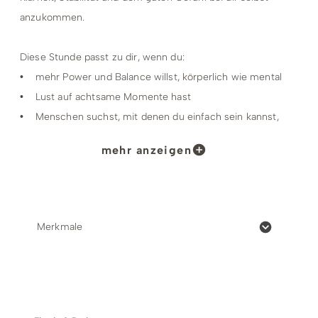
anzukommen.
Diese Stunde passt zu dir, wenn du:
• mehr Power und Balance willst, körperlich wie mental
• Lust auf achtsame Momente hast
• Menschen suchst, mit denen du einfach sein kannst,
ohne Maske und Filter.
mehr anzeigen
Termine:
Samstag 10:00 Uhr – 11:30 Uhr
04. & 11.04.; 16. & 30.05.; 24. & 31.10.
Merkmale
Bitte 15 Minuten vor Beginn am Treffpunkt sein,
damit pünktlich begonnen werden kann.
Preise & Zahlungsoptionen
Treffpunkt:
Winterberg – Den genauen Treffpunkt findest du auf