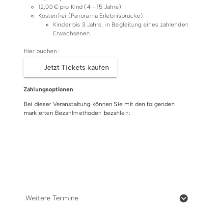
12,00 € pro Kind (4 - 15 Jahre)
Je nach Witterung oder betriebsbedingt können
Kostenfrei (Panorama Erlebnisbrücke)
die Öffnungszeiten abweichen.
Kinder bis 3 Jahre, in Begleitung eines zahlenden
Erwachsenen
Bitte beachte die aktuellen Öffnungszeiten auf der
Hier buchen:
Internetseite vom Erlebnisberg Kappe
Jetzt Tickets kaufen
Treffpunkt:
Zahlungsoptionen
Treffpunkt: Kappe 2, 59955 Winterberg.
Bei dieser Veranstaltung können Sie mit den folgenden
Großraumparkplatz, Am Waltenberg 115
markierten Bezahlmethoden bezahlen:
Barzahlung
EC-/Debit-Karte
Visa
Einlösebedingungen:
Teilnehmer Panorama Erlebnis Brücke:
Mastercard
Online
Kinder bis 3 Jahre kostenfrei in Begleitung eines
Erwachsenen
Kinder bis einschließlich 11 Jahre in Begleitung eines
Weitere Termine
Erwachsenen
Kinder ab 12 Jahren dürfen schon allein auf die