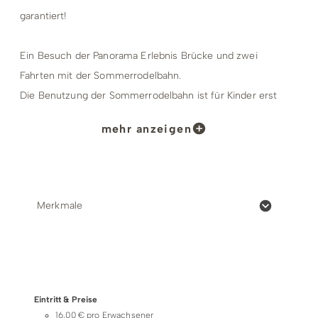
garantiert!
Ein Besuch der Panorama Erlebnis Brücke und zwei
Fahrten mit der Sommerrodelbahn.
Die Benutzung der Sommerrodelbahn ist für Kinder erst
ab 3 Jahren in Begleitung einer mindestens 8-jährigen
mehr anzeigen
Person möglich.
Kinder ab 8 Jahren dürfen schon allein mit der
Sommerrodelbahn Winterberg fahren.
Die Panorama Erlebnis Brücke ist wirklich für jeden
Merkmale
geeignet - egal wie alt. Sie ist für Rollstuhlfahrer sogar
barrierefrei zugänglich.
Preise & Zahlungsoptionen
Standardöffnungszeiten:
Eintritt & Preise
09:30 - 18:00 Uhr, täglich
16,00 € pro Erwachsener