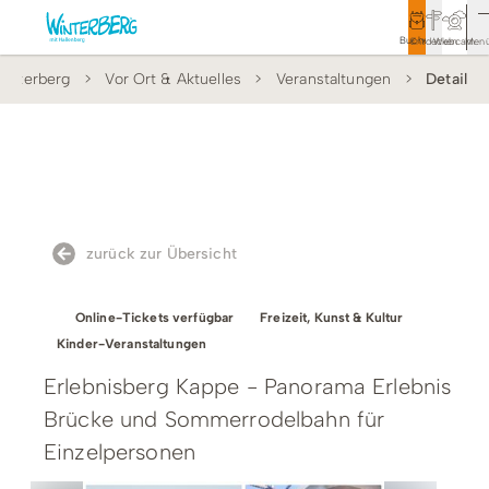
Buchen
Entdecken
Webcam
Men
interberg
Vor Ort & Aktuelles
Veranstaltungen
Detail
Tourismus
Rathaus
Aktivitäten & Erlebnisse
Vor Ort & Aktuelles
zurück zur Übersicht
Unterkünfte & Angebote
Online-Tickets verfügbar
Freizeit, Kunst & Kultur
Service & Kontakt
Kinder-Veranstaltungen
Erlebnisberg Kappe - Panorama Erlebnis
Brücke und Sommerrodelbahn für
Veranstaltungen
Einzelpersonen
Wandern