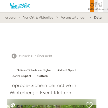
Buchen
Entdecken
Webcam
Men
interberg
Vor Ort & Aktuelles
Veranstaltungen
Detail
Tourismus
Rathaus
Aktivitäten & Erlebnisse
Vor Ort & Aktuelles
zurück zur Übersicht
Unterkünfte & Angebote
Online-Tickets verfügbar
Aktiv & Sport
Service & Kontakt
Aktiv & Sport
Klettern
Toprope-Sichern bei Active in
Winterberg - Event Klettern
Veranstaltungen
Wandern