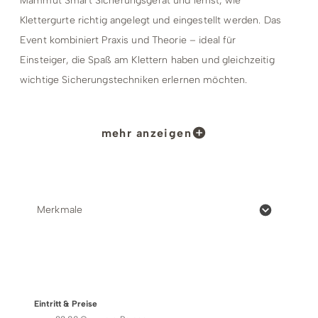
Mammut Smart Sicherungsgerät und lernst, wie
Klettergurte richtig angelegt und eingestellt werden. Das
Event kombiniert Praxis und Theorie – ideal für
Einsteiger, die Spaß am Klettern haben und gleichzeitig
wichtige Sicherungstechniken erlernen möchten.
Termine:
mehr anzeigen
Täglich
April bis Oktober 15:00 Uhr und 19:00
Uhr
November bis März 19:00 Uhr
Merkmale
Gruppenangebot
ab 10 Personen und Termine auch
außerhalb der regelmäßigen Veranstaltung auf
Anfrage möglich.
Preise & Zahlungsoptionen
Treffpunkt:
Eintritt & Preise