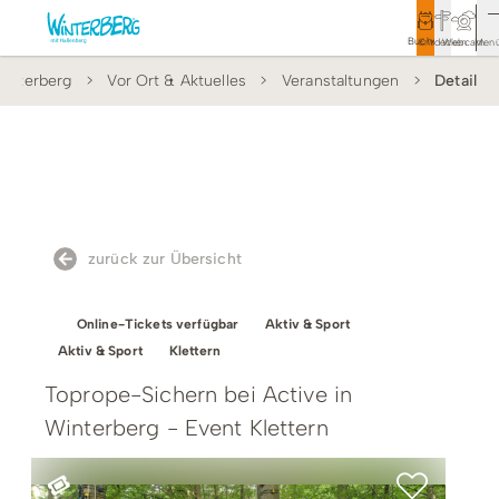
Buchen
Entdecken
Webcam
Men
interberg
Vor Ort & Aktuelles
Veranstaltungen
Detail
Tourismus
Rathaus
Aktivitäten & Erlebnisse
Vor Ort & Aktuelles
zurück zur Übersicht
Unterkünfte & Angebote
Online-Tickets verfügbar
Aktiv & Sport
Service & Kontakt
Aktiv & Sport
Klettern
Toprope-Sichern bei Active in
Winterberg - Event Klettern
Veranstaltungen
Wandern