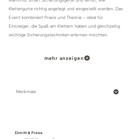
Mammut Smart Sicherungsgerät und lernst, wie
Klettergurte richtig angelegt und eingestellt werden. Das
Event kombiniert Praxis und Theorie – ideal für
Einsteiger, die Spaß am Klettern haben und gleichzeitig
wichtige Sicherungstechniken erlernen möchten.
Termine:
mehr anzeigen
Täglich
April bis Oktober 15:00 Uhr und 19:00
Uhr
November bis März 19:00 Uhr
Merkmale
Gruppenangebot
ab 10 Personen und Termine auch
außerhalb der regelmäßigen Veranstaltung auf
Anfrage möglich.
Preise & Zahlungsoptionen
Treffpunkt:
Eintritt & Preise