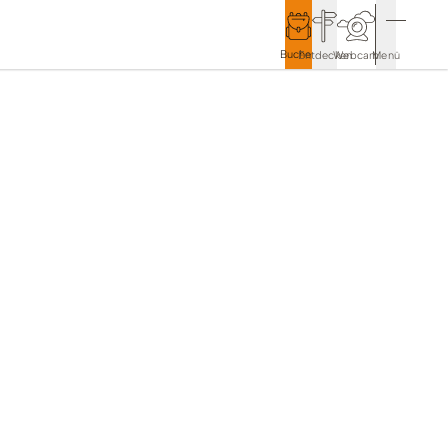
Buchen
Entdecken
Webcam
Menü
Service & Kontakt
Kontakt & Tourist-Information
Anreise & Mobilität
Wetter & Webcams
Gästekarten
Prospekte & Downloads
Stadtmarketing