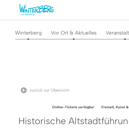
Winterberg
Vor Ort & Aktuelles
Veranstal
Aktivitäten & Erlebnisse
Vor O
Sommer
Unsere
Winter
Verans
Freizeithighlights
Sehens
zurück zur Übersicht
Highlig
Erlebnisse & Führungen
Gesund
TOP-Event
Online-Tickets verfügbar
Freizeit, Kunst &
Familienzeit & Kinderlachen
Historische Altstadtführu
Shoppi
Gruppenerlebnisse &