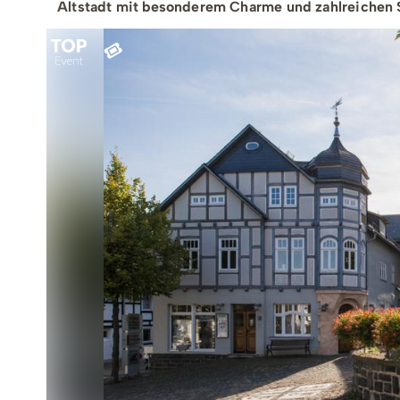
Teamevents
Essen 
Altstadt mit besonderem Charme und zahlreichen
Tourenportal
Naturs
Kultur 
Sauerland SommerCard