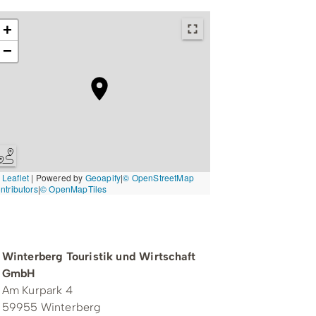
+
−
Leaflet
|
Powered by
Geoapify
|
© OpenStreetMap
ntributors
|
© OpenMapTiles
Kontakt zum Veranstalter
Winterberg Touristik und Wirtschaft
GmbH
Am Kurpark 4
59955 Winterberg