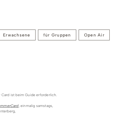
nen
Erwachsene
für Gruppen
Open Air
oder aufgrund von Witterungsbedingungen behalten wir
er E-Mail vor.
 Card ist beim Guide erforderlich.
SommerCard
, einmalig samstags,
nterberg,