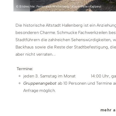
© Bildrechte: Ferienwelt Winterberg / Klaus-Peter Kappest
Die historische Altstadt Hallenberg ist ein Anziehun
besonderen Charme. Schmucke Fachwerkzeilen best
Stadtführern die zahlreichen Sehenswürdigkeiten, wie
Backhaus sowie die Reste der Stadtbefestigung, die
aber nicht verraten...
Termine:
jeden 3. Samstag im Monat 14:00 Uhr, gan
Gruppenangebot
ab 10 Personen und Termine a
Anfrage möglich.
Treffpunkt:
mehr a
Tourist-Information, Petrusstraße 2, 59969 Hal