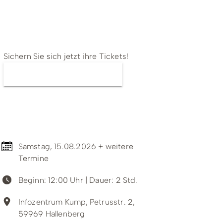
ing
Wirtschaftsförderung
Tickets
Sichern Sie sich jetzt ihre Tickets!
Jetzt Tickets kaufen
Termin & Ort
Samstag, 15.08.2026 + weitere
Termine
Beginn: 12:00 Uhr
| Dauer: 2 Std.
Unterkünfte & Angebote
Infozentrum Kump, Petrusstr. 2,
59969 Hallenberg