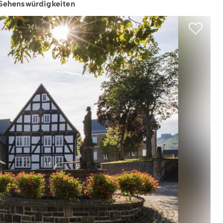
& Trinken
 Sehenswürdigkeiten
Workation & Co-Work
chutz & Nachhaltigkeit
Erlebnisgutschein
& Tradition
Onlineshop
Baumpflanzaktion