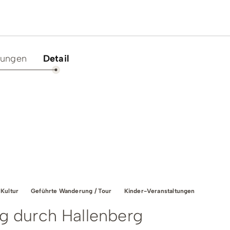
tungen
Detail
rt & Aktuelles
Unterkünfte &
Angebote
 Ferienregion
Online buchen
taltungen
Reiseangebote
würdigkeiten &
hts
Campingplätze
heit & Wellness
 Kultur
Geführte Wanderung / Tour
Kinder-Veranstaltungen
Trekkingplätze
ng durch Hallenberg
ng & Einkaufen
Gruppenunterkünfte