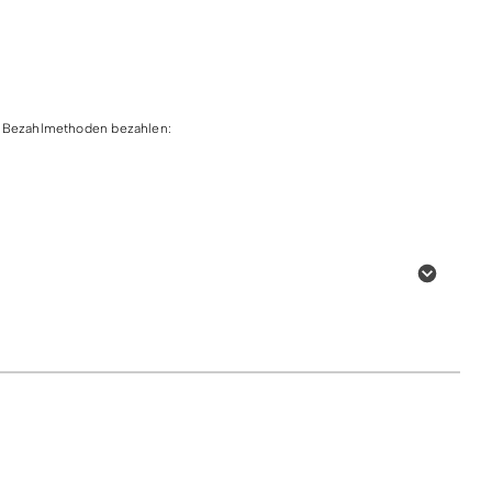
en Bezahlmethoden bezahlen:
ard
Online