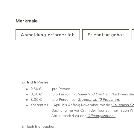
Einlösebedingungen
Merkmale
Teilnehmer:
Mindest-/ Maximalteilnehmerzahl: 4 - 25 Perso
Anmeldung erforderlich
Erlebnisangebot
Bei Nichterreichen der Mindestteilnehmerzahl 
uns eine kurzfristige Absage telefonisch oder p
Konditionen/Extras
Preise & Zahlungsoptionen
Sprache:
Deutsch
Eintritt & Preise
9,50 € pro Person
8,50 € pro Person mit
Sauerland Card
, ein Nachweis der
8,00 € pro Person bei
Gruppen ab 10 Personen
.
Kostenfrei April bis Anfang November mit der
Sauerland 
Buchung nur vor Ort in der Tourist Information Wi
Am Kurpark 4 zu den
Öffnungszeiten.
Einfach hier buchen: