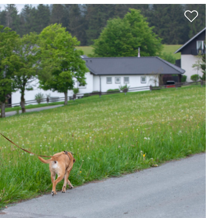
& Trinken
Workation & Co-Work
chutz & Nachhaltigkeit
Erlebnisgutschein
& Tradition
Onlineshop
Baumpflanzaktion