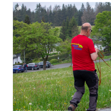
Teamevents
Essen 
Tourenportal
Naturs
Kultur 
Sauerland SommerCard