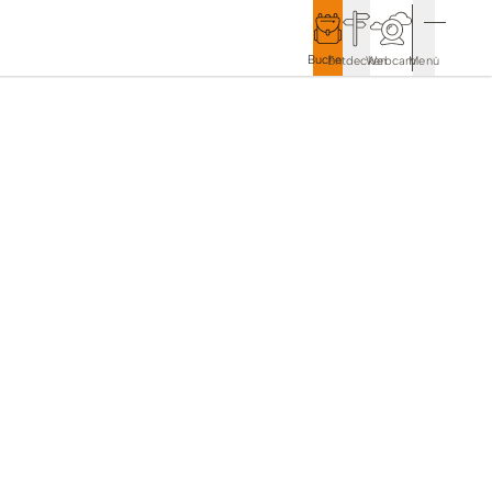
Buchen
Entdecken
Webcam
Menü
Service & Kontakt
Kontakt & Tourist-Information
Anreise & Mobilität
Wetter & Webcams
Gästekarten
Prospekte & Downloads
Stadtmarketing