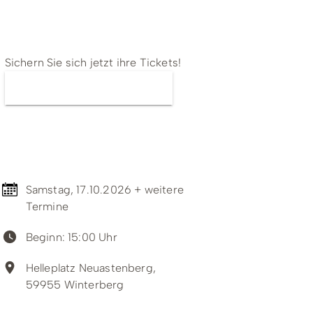
ing
Wirtschaftsförderung
Tickets
Sichern Sie sich jetzt ihre Tickets!
Jetzt Tickets kaufen
Termin & Ort
Samstag, 17.10.2026 + weitere
Termine
Beginn: 15:00 Uhr
Unterkünfte & Angebote
Helleplatz Neuastenberg,
59955 Winterberg