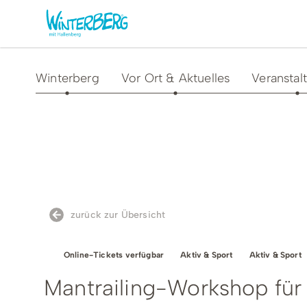
Winterberg
Vor Ort & Aktuelles
Veranstal
Aktivitäten & Erlebnisse
Vor O
Sommer
Unsere
Winter
Verans
Freizeithighlights
Sehens
zurück zur Übersicht
Highlig
Erlebnisse & Führungen
Gesund
Online-Tickets verfügbar
Aktiv & Sport
Aktiv & Sport
Familienzeit & Kinderlachen
Mantrailing-Workshop für
Shoppi
Gruppenerlebnisse &