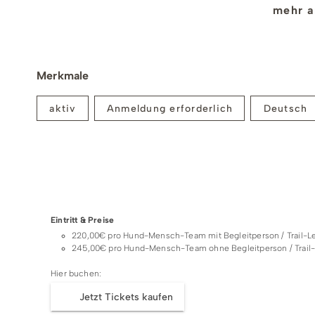
mehr a
Treffpunkt:
Winterberg-Neuastenberg - Den genauen Treffpu
Merkmale
Buchungsbestätigung.
aktiv
Anmeldung erforderlich
Deutsch
Einlösebedingungen:
Teilnehmer:
Mindest-/ Maximalteilnehmerzahl: 2 - 3 Person
Die Buchung erfolgt für einen Hund inkl. Hundefü
Preise & Zahlungsoptionen
Speziell für Anfänger geeignet. Keine gefährlic
Der ermäßigte Preis gilt nur, wenn eine Begleitp
Eintritt & Preise
steht.
220,00€ pro Hund-Mensch-Team mit Begleitperson / Trail-L
245,00€ pro Hund-Mensch-Team ohne Begleitperson / Trail
Zwischen den Übungen sollte sich der Hund im 
Wir senden dir vorab wichtige Informationen z
Hier buchen:
Bei Nichterreichen der Mindestteilnehmerzahl 
Jetzt Tickets kaufen
uns eine kurzfristige Absage telefonisch oder p