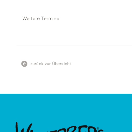
Wichtiger Hinweis zur Teilnahme:
Weitere Termine
Du bestätigst mit deiner Anmeldung, dass für d
besteht.
Dein Hund ist geimpft und körperlich gesund.
Teilnahme inkl. Begleitperson / Familie auf eigen
zurück zur Übersicht
Enthaltene Leistungen:
In dem Workshop sind weder Verpflegungen no