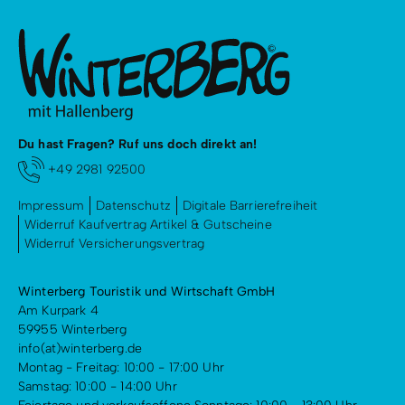
Termine:
09:30 Uhr - 17:00 Uhr an beiden Tagen
Sa. 21.03. - So. 22.03.2026
Sa. 09.05. - So. 10.05.2026
Sa. 13.06. - So. 14.06.2026
Sa. 26.09. - So. 27.09.2026
Du hast Fragen? Ruf uns doch direkt an!
Sa. 28.11. - So. 29.11.2026
+49 2981 92500
Treffpunkt:
Impressum
Datenschutz
Digitale Barrierefreiheit
Widerruf Kaufvertrag Artikel & Gutscheine
Winterberg - Den genauen Treffpunkt findest du auf
Widerruf Versicherungsvertrag
dem Ticket in deiner Buchungsbestätigung.
Winterberg Touristik und Wirtschaft GmbH
Einlösebedingungen:
Am Kurpark 4
59955 Winterberg
Teilnehmer:
info(at)winterberg.de
Mindest-/ Maximalteilnehmerzahl: 3 - 11 Personen
Montag - Freitag: 10:00 - 17:00 Uhr
Mindestalter für die Teilnahme: 15 Jahre
Samstag: 10:00 - 14:00 Uhr