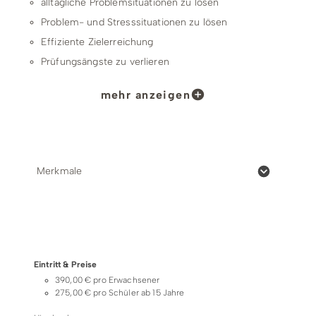
alltägliche Problemsituationen zu lösen
Problem- und Stresssituationen zu lösen
Effiziente Zielerreichung
Prüfungsängste zu verlieren
Einschlafprobleme zu besiegen
mehr anzeigen
dein Gedankenkarussell selbst zu stoppen
Dank „subjektiver Kommunikation“ Beziehungen zu
klären oder gezielt Informationen abzuholen
Ängste zu verlieren
Merkmale
Legst du den Grundstein für mehr persönlichen
Wohlstand und mehr persönliches Wohlbefinden
Preise & Zahlungsoptionen
Durch dieses „besondere Mentaltraining“ steigert sich:
dein Potenzial & Ihre Fähigkeiten
Eintritt & Preise
deine Energie
390,00 € pro Erwachsener
275,00 € pro Schüler ab 15 Jahre
deine Selbstheilungskräfte