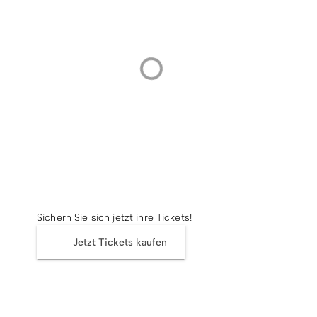
Radfahren
Tourenportal
Tourist-Information
© Bildrechte: Karin Schneider
Tickets
Sichern Sie sich jetzt ihre Tickets!
Jetzt Tickets kaufen
Termin & Ort