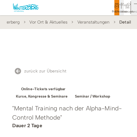
Buchen
Entdecken
Webcam
Men
interberg
Vor Ort & Aktuelles
Veranstaltungen
Detail
Tourismus
Rathaus
Aktivitäten & Erlebnisse
Vor Ort & Aktuelles
zurück zur Übersicht
Unterkünfte & Angebote
Online-Tickets verfügbar
Service & Kontakt
Kurse, Kongresse & Seminare
Seminar / Workshop
"Mental Training nach der Alpha-Mind-
Control Methode"
Veranstaltungen
Dauer 2 Tage
Wandern