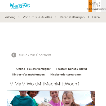
Buchen
Entdecken
Webcam
Men
interberg
Vor Ort & Aktuelles
Veranstaltungen
Detail
Tourismus
Rathaus
Aktivitäten & Erlebnisse
Vor Ort & Aktuelles
zurück zur Übersicht
Unterkünfte & Angebote
Online-Tickets verfügbar
Freizeit, Kunst & Kultur
Service & Kontakt
Kinder-Veranstaltungen
Kinderferienprogramm
MiMaMiWo (MitMachMittWoch)
Veranstaltungen
Wandern