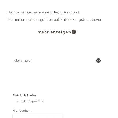
Nach einer gemeinsamen Begrüßung und
Kennenlernspielen geht es auf Entdeckungstour, bevor
der Tag mit Spiel und Spaß ausklingt. Ein tolles
mehr anzeigen
Ferienangebot für alle Kinder, die gerne aktiv sind und
gemeinsam Abenteuer erleben möchten.
Unser Mitmach-Mittwoch verbindet Bewegung,
Merkmale
Kreativität und Naturerlebnis – und sorgt garantiert für
strahlende Feriengesichter.
Preise & Zahlungsoptionen
Wir freuen uns auf euch!
Eintritt & Preise
Termine:
15,00 € pro Kind
Mittwochs 09:00 - 13:00 Uhr
Hier buchen:
22.07. Wanderung zum Erlebnisberg Kappe