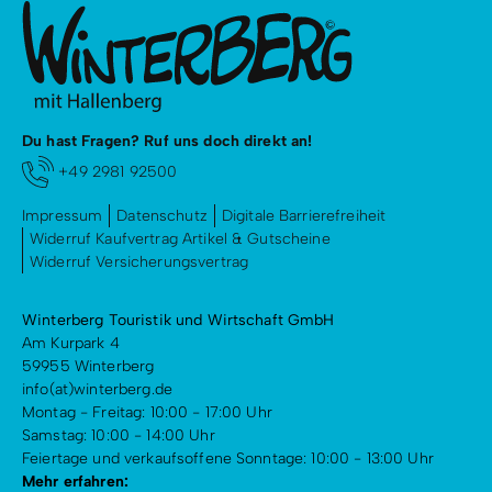
Einlösebedingungen
Teilnehmer:
Mindest-/ Maximalteilnehmerzahl: 6 - 12 Personen
Teilnahmealter: 6 - 10 Jahre
Du hast Fragen? Ruf uns doch direkt an!
Bei Nichterreichen der Mindestteilnehmerzahl oder
+49 2981 92500
aufgrund von Witterungsbedingungen behalten wir
uns eine kurzfristige Absage telefonisch oder per E-
Impressum
Datenschutz
Digitale Barrierefreiheit
Mail vor.
Widerruf Kaufvertrag Artikel & Gutscheine
Widerruf Versicherungsvertrag
Konditionen/Extras
Winterberg Touristik und Wirtschaft GmbH
Hinweis:
Am Kurpark 4
Bitte beachten
, dass der Transfer zu einigen
59955 Winterberg
Ausflugszielen mit dem Linienbus erfolgt.
info(at)winterberg.de
Montag - Freitag: 10:00 - 17:00 Uhr
Ausrüstung
bitte mitbringen
:
Samstag: 10:00 - 14:00 Uhr
Rucksack
Feiertage und verkaufsoffene Sonntage: 10:00 - 13:00 Uhr
Trinkflasche, kleine Verpflegung
Mehr erfahren: