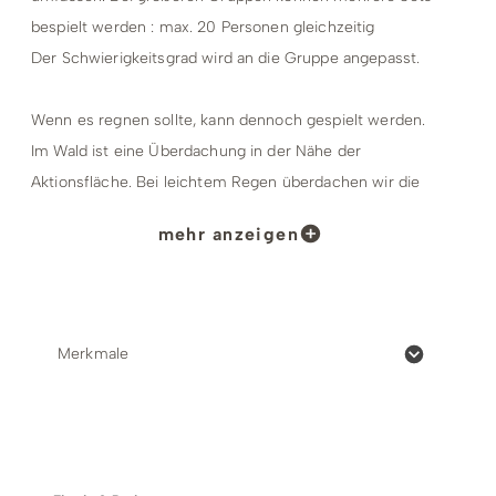
bespielt werden : max. 20 Personen gleichzeitig
Der Schwierigkeitsgrad wird an die Gruppe angepasst.
Wenn es regnen sollte, kann dennoch gespielt werden.
Im Wald ist eine Überdachung in der Nähe der
Aktionsfläche. Bei leichtem Regen überdachen wir die
Aktionsfläche mit einem Pavillion oder es gibt die
mehr anzeigen
Möglichkeit in einen Raum zu gehen.
Termine:
Täglich
Merkmale
April bis Oktober 15:00 Uhr und 19:00 Uhr
November bis März 19:00 Uhr (bei schlechtem
Wetter - Indoor)
Preise & Zahlungsoptionen
Treffpunkt: