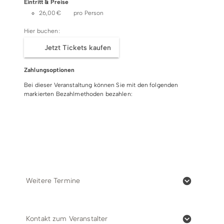
Eintritt & Preise
Kletter- und Eventhalle Dorint, Winterberger Str. 2,
26,00 € pro Person
59955 Winterberg- Neuastenberg.
Hier buchen:
Jetzt Tickets kaufen
Einlösebedingungen
Teilnehmer:
Zahlungsoptionen
Mindest-/ Maximalteilnehmerzahl: 4 - 20 Personen
Bei dieser Veranstaltung können Sie mit den folgenden
markierten Bezahlmethoden bezahlen:
Mindestalter für die Teilnahme: 6 Jahre, nur in
Begleitung eines Erwachsenen.
Barzahlung
EC-/Debit-Karte
Visa
Bei Nichterreichen der Mindestteilnehmerzahl
Mastercard
Online
behalten wir uns eine kurzfristige Absage telefonisch
oder per E-Mail vor.
Weitere Termine
Kontakt zum Veranstalter