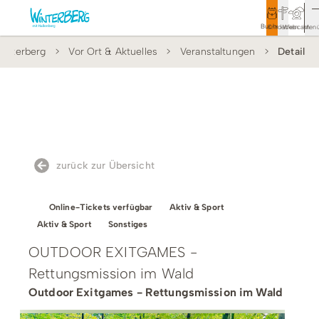
Buchen
Entdecken
Webcam
Men
interberg
Vor Ort & Aktuelles
Veranstaltungen
Detail
Tourismus
Rathaus
Aktivitäten & Erlebnisse
Vor Ort & Aktuelles
zurück zur Übersicht
Unterkünfte & Angebote
Online-Tickets verfügbar
Aktiv & Sport
Service & Kontakt
Aktiv & Sport
Sonstiges
OUTDOOR EXITGAMES -
Rettungsmission im Wald
Veranstaltungen
Outdoor Exitgames - Rettungsmission im Wald
Wandern