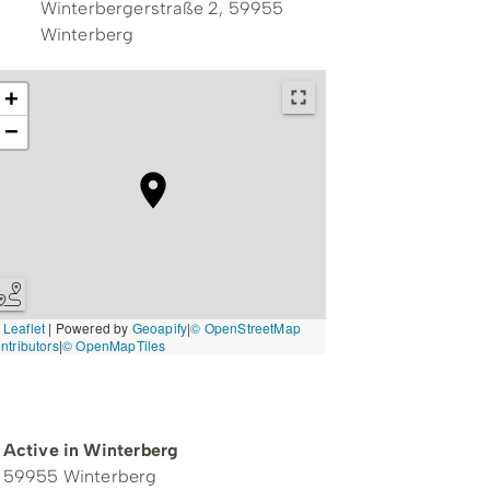
Winterbergerstraße 2, 59955
Winterberg
+
−
Leaflet
|
Powered by
Geoapify
|
© OpenStreetMap
ntributors
|
© OpenMapTiles
Kontakt zum Veranstalter
Active in Winterberg
59955 Winterberg