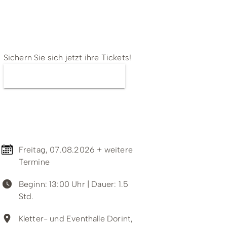
ing
Wirtschaftsförderung
Tickets
Sichern Sie sich jetzt ihre Tickets!
Jetzt Tickets kaufen
Termin & Ort
Freitag, 07.08.2026 + weitere
Termine
Beginn: 13:00 Uhr
| Dauer: 1.5
Unterkünfte & Angebote
Std.
Kletter- und Eventhalle Dorint,