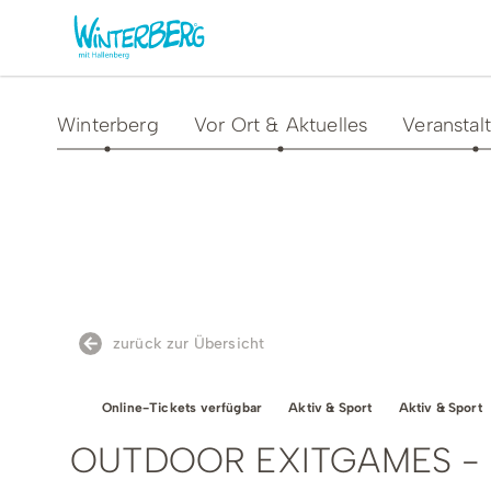
Winterberg
Vor Ort & Aktuelles
Veranstal
Aktivitäten & Erlebnisse
Vor O
Sommer
Unsere
Winter
Verans
Freizeithighlights
Sehens
zurück zur Übersicht
Highlig
Erlebnisse & Führungen
Gesund
Online-Tickets verfügbar
Aktiv & Sport
Aktiv & Sport
Familienzeit & Kinderlachen
OUTDOOR EXITGAMES - R
Shoppi
Gruppenerlebnisse &