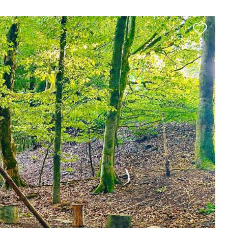
& Trinken
Workation & Co-Work
chutz & Nachhaltigkeit
Erlebnisgutschein
& Tradition
Onlineshop
Baumpflanzaktion