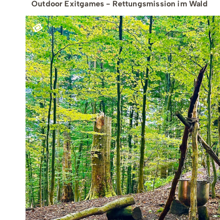
Teamevents
Essen 
Outdoor Exitgames - Rettungsmission im Wald
Tourenportal
Naturs
Kultur 
Sauerland SommerCard