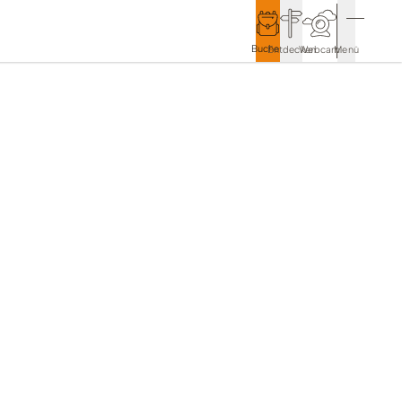
Buchen
Entdecken
Webcam
Menü
Service & Kontakt
Kontakt & Tourist-Information
Anreise & Mobilität
Wetter & Webcams
Gästekarten
Prospekte & Downloads
Stadtmarketing