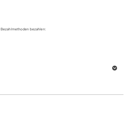
en Bezahlmethoden bezahlen:
ard
Online