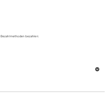
h Öffnungszeiten des Liftes, nicht während des
en Bezahlmethoden bezahlen:
ard
Online