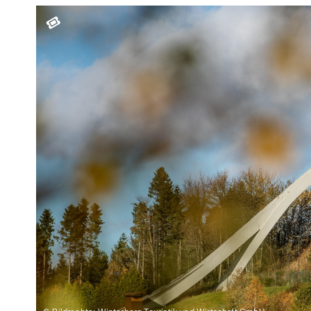
Teamevents
Essen 
Tourenportal
Naturs
Kultur 
Sauerland SommerCard