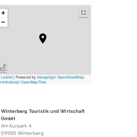
+
−
Leaflet
|
Powered by
Geoapify
|
© OpenStreetMap
ntributors
|
© OpenMapTiles
Kontakt zum Veranstalter
Winterberg Touristik und Wirtschaft
GmbH
Am Kurpark 4
59955 Winterberg