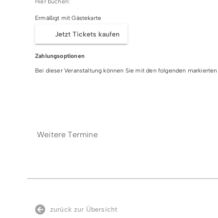
Hier buchen:
Fahrt mit dem Sessellift (saisonabhänig, je nac
Ermäßigt mit Gästekarte
Skibetriebs)
Jetzt Tickets kaufen
Konditionen/Extras
Zahlungsoptionen
Sprache:
Bei dieser Veranstaltung können Sie mit den folgenden markiert
Deutsch
Barzahlung
EC-/Debit-Karte
Visa
Masterc
Weitere Termine
zurück zur Übersicht