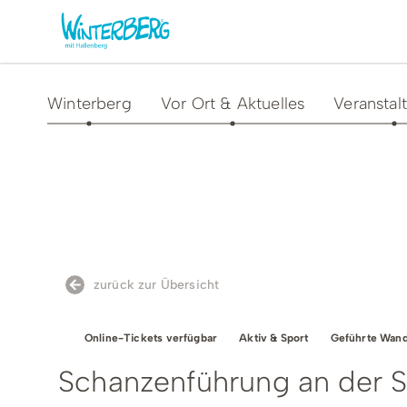
Winterberg
Vor Ort & Aktuelles
Veranstal
Aktivitäten & Erlebnisse
Vor O
Sommer
Unsere
Winter
Verans
Freizeithighlights
Sehens
zurück zur Übersicht
Highlig
Erlebnisse & Führungen
Gesund
Online-Tickets verfügbar
Aktiv & Sport
Geführte Wand
Familienzeit & Kinderlachen
Schanzenführung an der 
Shoppi
Gruppenerlebnisse &