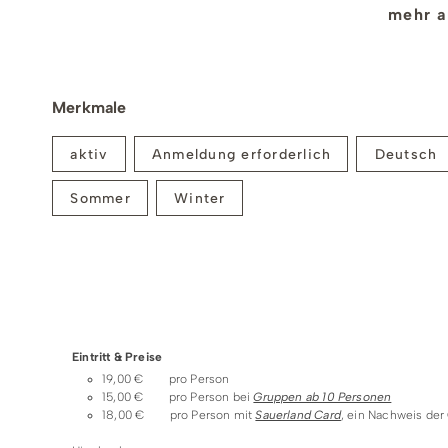
mehr a
Anfrage möglich.
Treffpunkt:
Merkmale
Winterberg - Den genauen Treffpunkt findest d
aktiv
Anmeldung erforderlich
Deutsch
Einlösebedingungen
Teilnehmer:
Sommer
Winter
Mindest-/ Maximalteilnehmerzahl: 4 - 10 Person
Bei Nichterreichen der Mindestteilnehmerzahl 
uns eine kurzfristige Absage telefonisch oder p
Preise & Zahlungsoptionen
Wichtiger Hinweis zur Teilnahme:
Eintritt & Preise
Wir empfehlen diese Führung für Personen die “
19,00 € pro Person
15,00 € pro Person bei
Gruppen ab 10 Personen
Enthaltene Leistungen
18,00 € pro Person mit
Sauerland Card
, ein Nachweis der 
Filmbeitrag