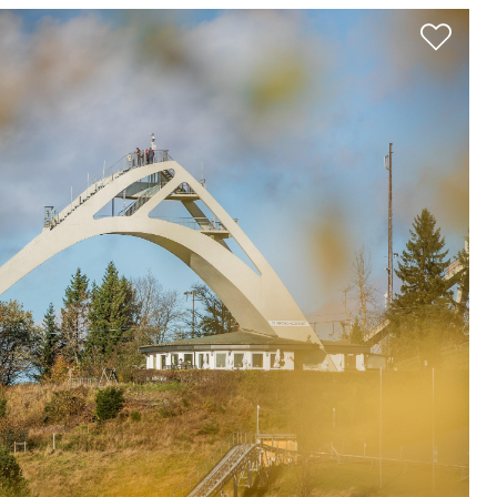
& Trinken
Workation & Co-Work
chutz & Nachhaltigkeit
Erlebnisgutschein
& Tradition
Onlineshop
Baumpflanzaktion