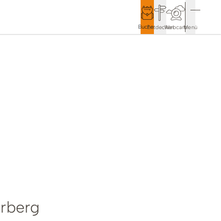
Buchen
Entdecken
Webcam
Menü
Service & Kontakt
Kontakt & Tourist-Information
Anreise & Mobilität
Wetter & Webcams
Gästekarten
Prospekte & Downloads
erberg
Stadtmarketing