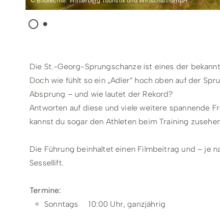
© Bildrechte: Winterberg Touristik und Wirtschaft GmbH
Die St.-Georg-Sprungschanze ist eines der bekann
Doch wie fühlt so ein „Adler“ hoch oben auf der Spr
Absprung – und wie lautet der Rekord?
Antworten auf diese und viele weitere spannende Fr
kannst du sogar den Athleten beim Training zusehen
Die Führung beinhaltet einen Filmbeitrag und – je n
Sessellift.
Termine:
Sonntags 10:00 Uhr, ganzjährig
Gruppenangebot
ab 10 Personen und Termine si