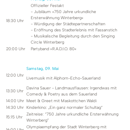
Offizieller Festakt
- Jubiläum »750 Jahre urkundliche
Ersterwähnung Winterberg«
18:30 Uhr
- Würdigung der Städtepartnerschaften
- Eröffnung des Stadterlebnis mit Fassanstich
- Musikalische Begleitung durch den Singing
Circle Winterberg
20:00 Uhr
Partyband »R.A.D.I.O. 80«
Samstag, 09. Mai
12:00 Uhr
Livemusik mit Alphorn-Echo-Sauerland
Davina Sauer - Landmausflausen: Irgendwas mit
13:30 Uhr
Comedy & Poetry aus dem Sauerland
14:00 Uhr
Meet & Greet mit Maskottchen Waldi
14:30 Uhr
Kinderkino: „Ein ganz normaler Schultag“
Zeitreise: “750 Jahre urkundliche Ersterwähnung
15:15 Uhr
Winterberg”
Olympiaempfang der Stadt Winterberg mit
16:00 Uhr