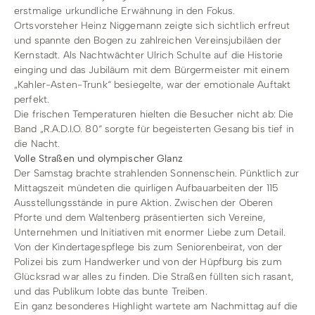
erstmalige urkundliche Erwähnung in den Fokus.
Ortsvorsteher Heinz Niggemann zeigte sich sichtlich erfreut
und spannte den Bogen zu zahlreichen Vereinsjubiläen der
Kernstadt. Als Nachtwächter Ulrich Schulte auf die Historie
einging und das Jubiläum mit dem Bürgermeister mit einem
„Kahler-Asten-Trunk“ besiegelte, war der emotionale Auftakt
perfekt.
Die frischen Temperaturen hielten die Besucher nicht ab: Die
Band „R.A.D.I.O. 80“ sorgte für begeisterten Gesang bis tief in
die Nacht.
Volle Straßen und olympischer Glanz
Der Samstag brachte strahlenden Sonnenschein. Pünktlich zur
Mittagszeit mündeten die quirligen Aufbauarbeiten der 115
Ausstellungsstände in pure Aktion. Zwischen der Oberen
Pforte und dem Waltenberg präsentierten sich Vereine,
Unternehmen und Initiativen mit enormer Liebe zum Detail.
Von der Kindertagespflege bis zum Seniorenbeirat, von der
Polizei bis zum Handwerker und von der Hüpfburg bis zum
Glücksrad war alles zu finden. Die Straßen füllten sich rasant,
und das Publikum lobte das bunte Treiben.
Ein ganz besonderes Highlight wartete am Nachmittag auf die