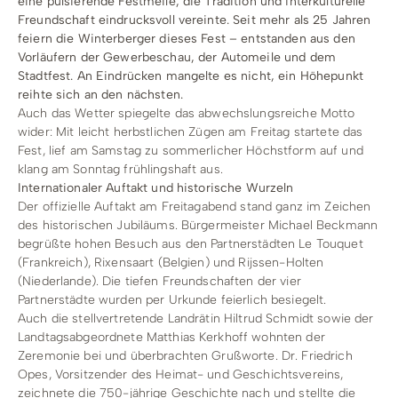
eine pulsierende Festmeile, die Tradition und interkulturelle
Freundschaft eindrucksvoll vereinte. Seit mehr als 25 Jahren
feiern die Winterberger dieses Fest – entstanden aus den
Vorläufern der Gewerbeschau, der Automeile und dem
Stadtfest. An Eindrücken mangelte es nicht, ein Höhepunkt
reihte sich an den nächsten.
Auch das Wetter spiegelte das abwechslungsreiche Motto
wider: Mit leicht herbstlichen Zügen am Freitag startete das
Fest, lief am Samstag zu sommerlicher Höchstform auf und
klang am Sonntag frühlingshaft aus.
Internationaler Auftakt und historische Wurzeln
Der offizielle Auftakt am Freitagabend stand ganz im Zeichen
des historischen Jubiläums. Bürgermeister Michael Beckmann
begrüßte hohen Besuch aus den Partnerstädten Le Touquet
(Frankreich), Rixensaart (Belgien) und Rijssen-Holten
(Niederlande). Die tiefen Freundschaften der vier
Partnerstädte wurden per Urkunde feierlich besiegelt.
Auch die stellvertretende Landrätin Hiltrud Schmidt sowie der
Landtagsabgeordnete Matthias Kerkhoff wohnten der
Zeremonie bei und überbrachten Grußworte. Dr. Friedrich
Opes, Vorsitzender des Heimat- und Geschichtsvereins,
zeichnete die 750-jährige Geschichte nach und stellte die