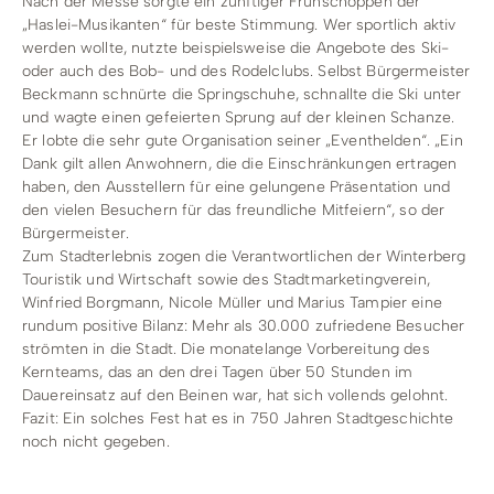
Nach der Messe sorgte ein zünftiger Frühschoppen der
„Haslei-Musikanten“ für beste Stimmung. Wer sportlich aktiv
werden wollte, nutzte beispielsweise die Angebote des Ski-
oder auch des Bob- und des Rodelclubs. Selbst Bürgermeister
Beckmann schnürte die Springschuhe, schnallte die Ski unter
und wagte einen gefeierten Sprung auf der kleinen Schanze.
Er lobte die sehr gute Organisation seiner „Eventhelden“. „Ein
Dank gilt allen Anwohnern, die die Einschränkungen ertragen
haben, den Ausstellern für eine gelungene Präsentation und
den vielen Besuchern für das freundliche Mitfeiern“, so der
Bürgermeister.
Zum Stadterlebnis zogen die Verantwortlichen der Winterberg
Touristik und Wirtschaft sowie des Stadtmarketingverein,
Winfried Borgmann, Nicole Müller und Marius Tampier eine
rundum positive Bilanz: Mehr als 30.000 zufriedene Besucher
strömten in die Stadt. Die monatelange Vorbereitung des
Kernteams, das an den drei Tagen über 50 Stunden im
Dauereinsatz auf den Beinen war, hat sich vollends gelohnt.
Fazit: Ein solches Fest hat es in 750 Jahren Stadtgeschichte
noch nicht gegeben.